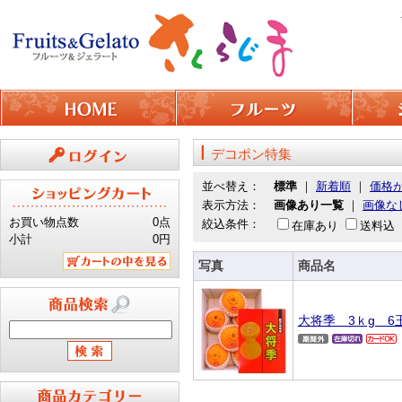
デコポン特集
ログイン
並べ替え：
標準
｜
新着順
｜
価格
表示方法：
画像あり一覧
｜
画像な
お買い物点数
0点
絞込条件：
在庫あり
送料込
小計
0円
写真
商品名
カートの中を見る
大将季 3ｋg 6
商品検索