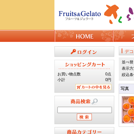
デコ
ログイン
並べ替
表示方
お買い物点数
0点
絞込条
小計
0円
写真
カートの中を見る
商品検索