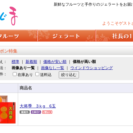
新鮮なフルーツと手作りのジェラートをお届
ようこそゲスト
ポン特集
え：
標準
｜
新着順
｜
価格が安い順
｜
価格が高い順
法：
画像あり一覧
｜
画像なし一覧
｜
ウインドウショッピング
件：
在庫あり
送料込
商品名
大将季 3ｋg 6玉