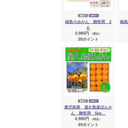
桜島小みかん 贈答用 2
桜島
Ｋ
3,980円
（税込）
39ポイント
鹿児島県 屋久島産ぽんか
ん 贈答用 5kg…
4,980円
（税込）
49ポイント