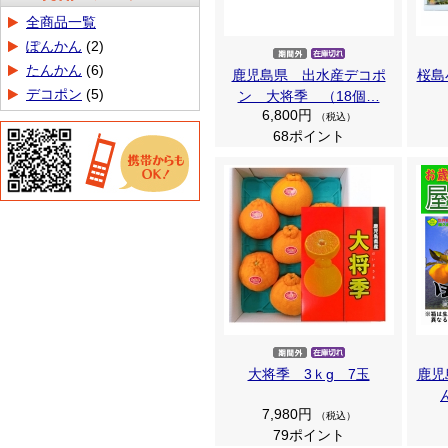
商品カテゴリ
全商品一覧
ぽんかん
(2)
たんかん
(6)
鹿児島県 出水産デコポ
桜島
デコポン
(5)
ン 大将季 （18個…
6,800円
（税込）
68ポイント
大将季 3ｋg 7玉
鹿児
7,980円
（税込）
79ポイント