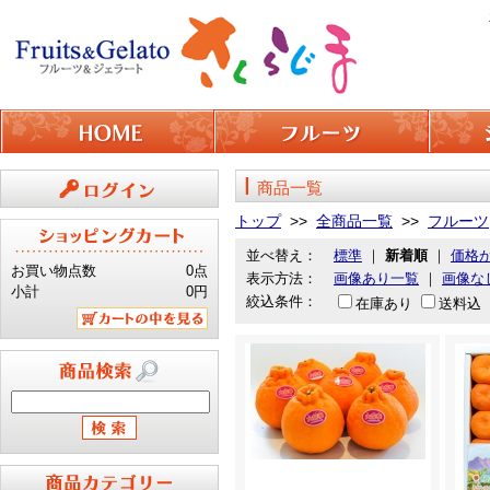
商品一覧
ログイン
トップ
>>
全商品一覧
>>
フルーツ
並べ替え：
標準
｜
新着順
｜
価格
お買い物点数
0点
表示方法：
画像あり一覧
｜
画像な
小計
0円
絞込条件：
在庫あり
送料込
カートの中を見る
商品検索