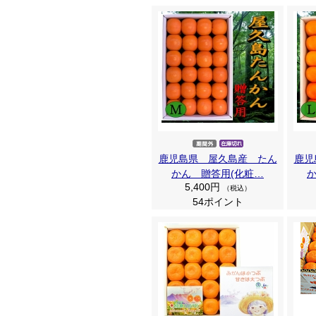
鹿児島県 屋久島産 たん
鹿児
かん 贈答用(化粧…
5,400円
（税込）
54ポイント