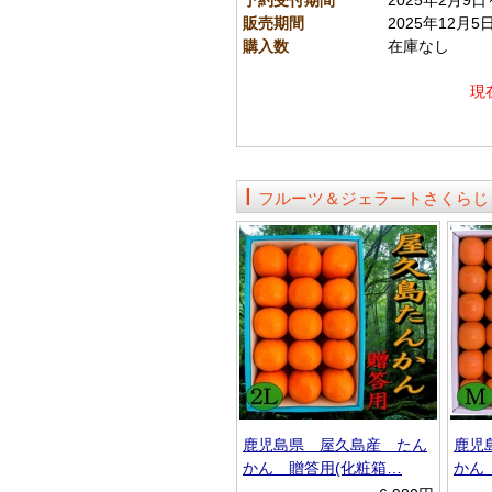
予約受付期間
2025年2月9日
販売期間
2025年12月5
購入数
在庫なし
現
フルーツ＆ジェラートさくらじ
鹿児島県 屋久島産 たん
鹿児
かん 贈答用(化粧箱…
かん