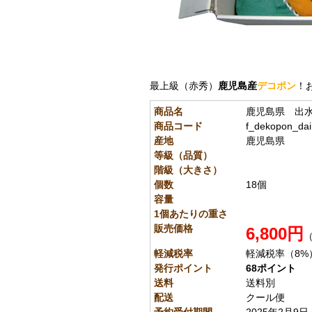
最上級（赤秀）
鹿児島産
デコポン
！
商品名
鹿児島県 出水
商品コード
f_dekopon_da
産地
鹿児島県
等級（品質）
階級（大きさ）
個数
18個
容量
1個あたりの重さ
販売価格
6,800円
（
軽減税率
軽減税率（8%
発行ポイント
68ポイント
送料
送料別
配送
クール便