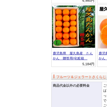
6,980円
鹿児島県 屋久島産 たん
鹿児
かん 贈答用(化粧箱…
かん
5,184円
フルーツ＆ジェラートさくらじ
商品代金以外の必要料金
ご
は
っ
で
ご