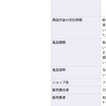
（
商品代金の支払時期
銀
過
い
た
返品期限
食
い
ま
週
い
返品送料
当
い
ショップ名
フ
販売責任者
川
販売業者
有
〒