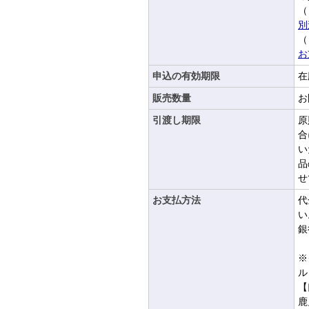
（
別
（
お
申込の有効期限
在
販売数量
お
引渡し期限
原
合
い
品
せ
お支払方法
代
い
銀
※
ル
【
鹿