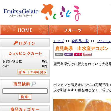
トップ
>>
全商品一覧
>>
フルーツ
鹿児島県 出水産デコポン 
ログイン
お買い物点数
0点
鹿児島県だけに販売されている大将
小計
0円
カートの中を見る
ポンカンと清見オレンジの高配品種
皮が剥きやすく種も殆どなく、袋ご
商品検索