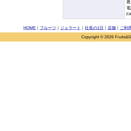
鹿
電
F
HOME
｜
フルーツ
｜
ジェラート
｜
社長の1日
｜
店舗
｜
ご利
Copyright © 2026 Fruits&