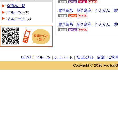
商品カテゴリ
全商品一覧
鹿児島県 屋久島産 たんかん 贈
フルーツ
(20)
ジェラート
(8)
鹿児島県 屋久島産 たんかん 贈
HOME
｜
フルーツ
｜
ジェラート
｜
社長の1日
｜
店舗
｜
ご利
Copyright © 2026 Fruits&