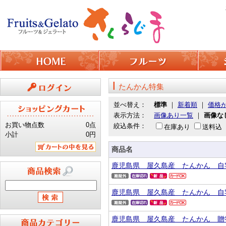
たんかん特集
ログイン
並べ替え：
標準
｜
新着順
｜
価格
表示方法：
画像あり一覧
｜
画像な
お買い物点数
0点
絞込条件：
在庫あり
送料込
小計
0円
商品名
カートの中を見る
鹿児島県 屋久島産 たんかん 自
商品検索
鹿児島県 屋久島産 たんかん 自
鹿児島県 屋久島産 たんかん 贈